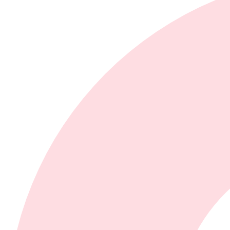
Crème glacée
Crème glacée régulière
Crème glacée La gourmande
Crème glacée pour bar laitier