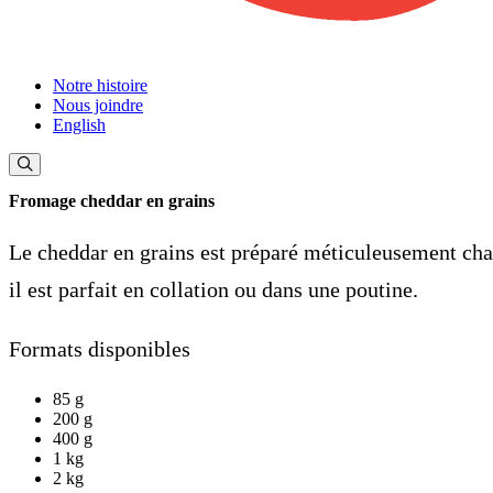
Notre histoire
Nous joindre
English
Fromage cheddar en grains
Le cheddar en grains est préparé méticuleusement chaq
il est parfait en collation ou dans une poutine.
Formats disponibles
85 g
200 g
400 g
1 kg
2 kg