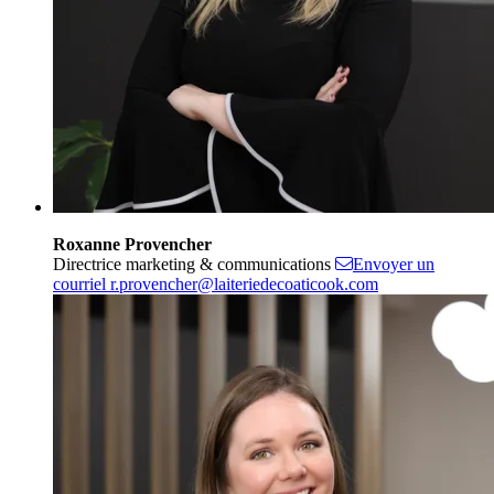
Roxanne Provencher
Directrice marketing & communications
Envoyer un
courriel
r.provencher@laiteriedecoaticook.com