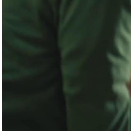
Crème glacée
Crème glacée régulière
Crème glacée La gourmande
Crème glacée pour bar laitier