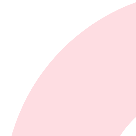
Crème glacée
Crème glacée régulière
Crème glacée La gourmande
Crème glacée pour bar laitier