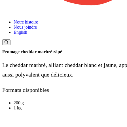
Notre histoire
Nous joindre
English
Fromage cheddar marbré râpé
Le cheddar marbré, alliant cheddar blanc et jaune, appo
aussi polyvalent que délicieux.
Formats disponibles
200 g
1 kg