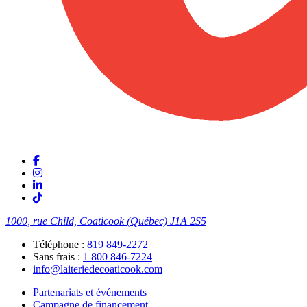
1000, rue Child, Coaticook (Québec)
J1A 2S5
Téléphone :
819 849-2272
Sans frais :
1 800 846-7224
info@laiteriedecoaticook.com
Partenariats et événements
Campagne de financement