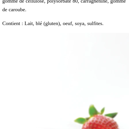
gomme de cellulose, polysorbate 80, carraghénine, gomme
de caroube.
Contient : Lait, blé (gluten), oeuf, soya, sulfites.