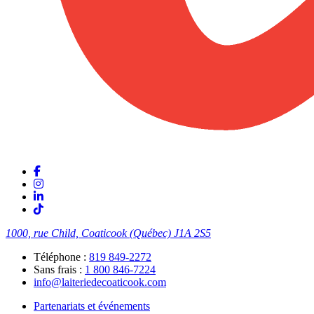
1000, rue Child, Coaticook (Québec)
J1A 2S5
Téléphone :
819 849-2272
Sans frais :
1 800 846-7224
info@laiteriedecoaticook.com
Partenariats et événements