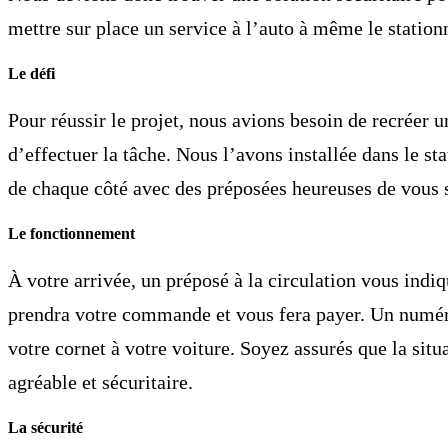
mettre sur place
un service à l’auto
à même le station
Le défi
Pour réussir le projet, nous avions besoin de recréer 
d’effectuer la tâche. Nous l’avons installée dans le st
de chaque côté avec des préposées heureuses de vous s
Le fonctionnement
Crème glacée
À votre arrivée,
un préposé à la circulation
vous indiqu
Crème glacée régulière
Crème glacée La gourmande
prendra votre commande
et vous fera payer.
Un numéro
Crème glacée pour bar laitier
votre cornet à votre voiture. Soyez assurés que la sit
agréable et sécuritaire.
La sécurité