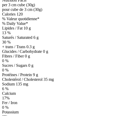
Nutrition Facts
per 3 cm cube (30g)
pour cube de 3 cm (30g)
Calories
120
% Valeur quotidienne*
% Daily Value*
Lipides / Fat
10 g
13 %
Saturés / Saturated 6 g
30 %
+ trans / Trans
0.3 g
Glucides / Carbohydrate
0 g
Fibres / Fiber 0 g
0 %
Sucres / Sugars 0 g
0 %
Protéines / Protein
9 g
Cholestérol / Cholesterol
35 mg
Sodium
135 mg
6 %
Calcium
17%
Fer / Iron
0 %
Potassium