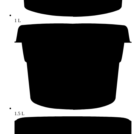
1 L
1.5 L