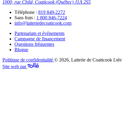
1000, rue Child, Coaticook (Québec)
J1A 2S5
Téléphone :
819 849-2272
Sans frais :
1 800 846-7224
info@laiteriedecoaticook.com
Partenariats et événements
Campagne de financement
Questions fréquentes
Blogue
Politique de confidentialité
© 2026, Laiterie de Coaticook Ltée
Site web par