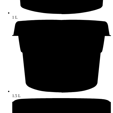
1 L
1.5 L