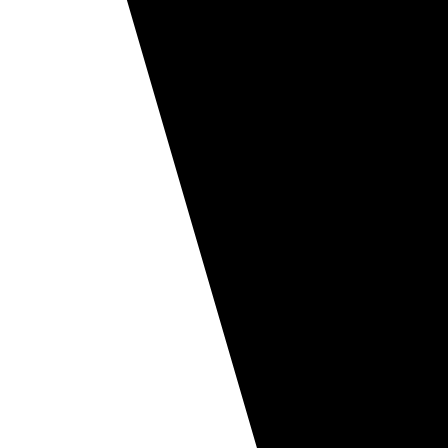
Crème glacée
Crème glacée régulière
Crème glacée La gourmande
Crème glacée pour bar laitier