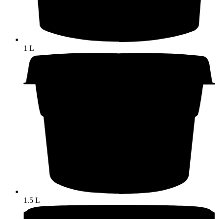
1 L
1.5 L