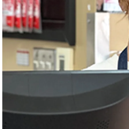
Crème glacée
Crème glacée régulière
Crème glacée La gourmande
Crème glacée pour bar laitier